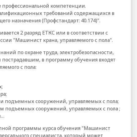
е профессиональной компетенции.
валификационных требований содержащихся в
го назначения (Профстандарт: 40.174)".
вается 2 разряд ЕТКС или в соответствии с
сии "Машинист крана, управляемого с пола".
ний по охране труда, электробезопасности,
 пострадавшим, в программу обучения входят
яемого с пола:
;
ра;
и подъемных сооружений, управляемых с пола;
м подъемных сооружений, управляемых с пола ;
ы…
 полной программы курса обучения "Машинист
ниверсального специалиста, который может