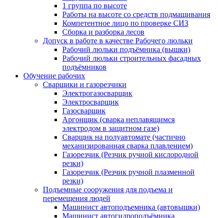
1 группа по высоте
Работы на высоте со средств подмащивания
Компетентное лицо по проверке СИЗ
Сборка и разборка лесов
Допуск в работе в качестве Рабочего люльки
Рабочий люльки подъёмника (вышки)
Рабочий люльки строительных фасадных
подъёмников
Обучение рабочих
Сварщики и газорезчики
Электрогазосварщик
Электросварщик
Газосварщик
Аргонщик (сварка неплавящимся
электродом в защитном газе)
Сварщик на полуавтомате (частично
механизированная сварка плавлением)
Газорезчик (Резчик ручной кислородной
резки)
Газорезчик (Резчик ручной плазменной
резки)
Подъемные сооружения для подъема и
перемещения людей
Машинист автоподъемника (автовышки)
Машинист автогидроподъёмника