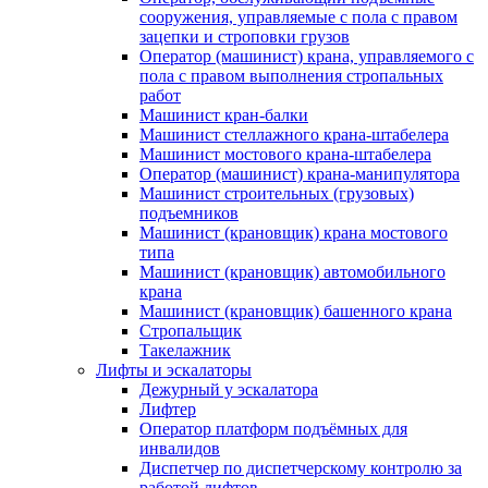
сооружения, управляемые с пола с правом
зацепки и строповки грузов
Оператор (машинист) крана, управляемого с
пола с правом выполнения стропальных
работ
Машинист кран-балки
Машинист стеллажного крана-штабелера
Машинист мостового крана-штабелера
Оператор (машинист) крана-манипулятора
Машинист строительных (грузовых)
подъемников
Машинист (крановщик) крана мостового
типа
Машинист (крановщик) автомобильного
крана
Машинист (крановщик) башенного крана
Стропальщик
Такелажник
Лифты и эскалаторы
Дежурный у эскалатора
Лифтер
Оператор платформ подъёмных для
инвалидов
Диспетчер по диспетчерскому контролю за
работой лифтов