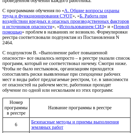
проведенном обучении каждого работника.
С программами обучения по «
А. Общие вопросы охраны
труда и функционирования СУОТ
», «
Б. Работа при
воздействии вредных и опасных производственных факторов
и источников опасности
», «
Использованием СИЗ
» и «
Первой
помощью
» проблем в названиях не возникло. Формулировки
реестра соответсвовали подпунктам из Постановления N
2464.
С подпунктом
В. «Выполнение работ повышенной
опасности»
все оказалось непросто – в реестре указали список
программ, который не соответствовал ничему. Смотри ниже.
Чтобы не было нестыковок, организациям приходится
сопоставлять риски выявленные при спецоценке рабочих
мест и виды работ предлагаемые реестром, т.е. в зависимости
от опасностей на рабочем месте, работники проходят
обучение по одной или нескольким из этих программ:
Номер
программы
Название программы в реестре
в реестре
Безопасные методы и приемы выполнения
6
земляных работ