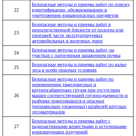
Безопасные методы и приемы работ по поиску,
22
идентификации, обезвреживанию и
уничтожению
взрывоопасных предметов
Безопасные методы и приемы работ
в
непосредственной близости от полотна или
23
проезжей части
эксплуатируемых
автомобильных и железных дорог
Безопасные методы и приемы работ, на
24
участках
с патогенным заражением почвы
Безопасные методы и приемы работ
по валке
25
леса
в особо опасных условиях
Безопасные методы и приемы работ
по
перемещению тяжеловесных и
крупногабаритных грузов
при отсутствии
26
машин соответствующей грузоподъемности и
разборке покосившихся и опасных
(неправильно уложенных) штабелей круглых
лесоматериалов
Безопасные методы и приемы работ
с
27
радиоактивными веществами
и источниками
ионизирующих излучений